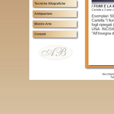
Tecniche Xilografiche
I FIUMI E LA
Cartella a 3 ante 
Antiquariato
Esemplari 50
Cartella "I f
Mostre Arte
fogli ripiegat
UNA INCISION
"All'Insegna d
Contatti
Vecchiant
Te