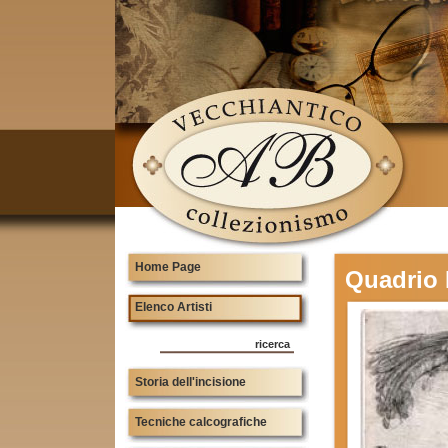
Home Page
Quadrio 
Elenco Artisti
ricerca
Storia dell'incisione
Tecniche calcografiche