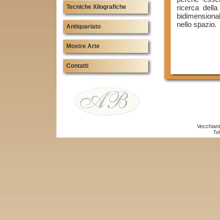
Tecniche Xilografiche
ricerca dell
bidimensional
nello spazio.
Antiquariato
Mostre Arte
Contatti
Vecchiant
Te