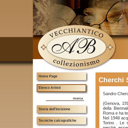
Home Page
Cherchi 
Elenco Artisti
Sandro Cherc
ricerca
(Genova, 191
della Bienna
Storia dell'incisione
Roma e ha ten
Nel 1948 acqu
Tecniche calcografiche
Torino . Le 
perché essen